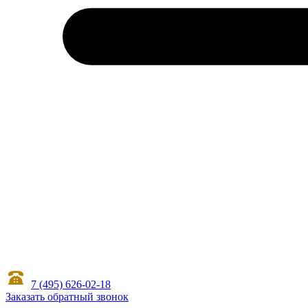
7 (495) 626-02-18
Заказать обратный звонок