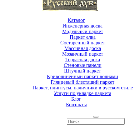
Каталог
Инженерная доска
Модульный паркет
Паркет елка
Состаренный паркет
Массивная доска
Мозаичный паркет
Террасная доска
Стеновые панели
Штучный паркет
Криволинейный паркет волнами
Глянцевый блестящий паркет
Паркет, плинтусы, наличники в русском стиле
Услуги по укладке паркета
Блог
Контакты