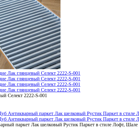
й Селект 2222-S-001
ный паркет Лак шелковый Рустик Паркет в стиле Лофт, Шале 