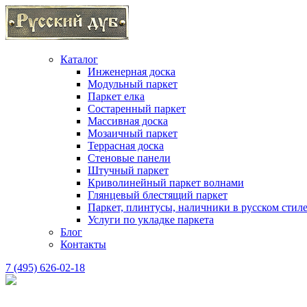
Каталог
Инженерная доска
Модульный паркет
Паркет елка
Состаренный паркет
Массивная доска
Мозаичный паркет
Террасная доска
Стеновые панели
Штучный паркет
Криволинейный паркет волнами
Глянцевый блестящий паркет
Паркет, плинтусы, наличники в русском стил
Услуги по укладке паркета
Блог
Контакты
7 (495) 626-02-18