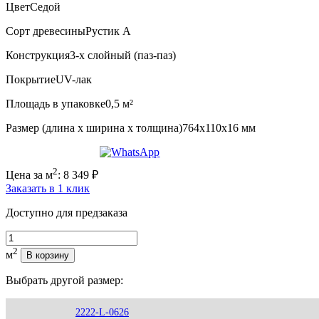
Цвет
Седой
Сорт древесины
Рустик А
Конструкция
3-х слойный (паз-паз)
Покрытие
UV-лак
Площадь в упаковке
0,5 м²
Размер (длина х ширина х толщина)
764х110х16 мм
2
Цена за м
:
8 349
₽
Заказать в 1 клик
Доступно для предзаказа
Количество
2
м
В корзину
Выбрать другой размер:
2222-L-0626