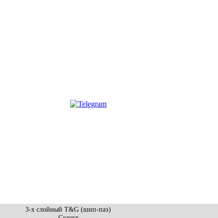
3-х слойный T&G (шип-паз)
Селект