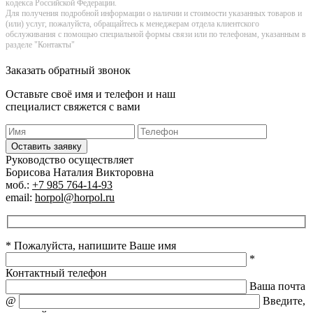
кoдекса Российской Федерации.
Для получения подробной информации о наличии и стоимости указанных товаров и
(или) услуг, пожалуйста, обращайтесь к менеджерам отдела клиентского
обслуживания с помощью специальной формы связи или по телефонам, указанным в
разделе "Контакты"
Заказать обратный звонок
Оставьте своё имя и телефон и наш
специалист свяжется с вами
Оставить заявку
Руководство осуществляет
Борисова Наталия Викторовна
моб.:
+7 985 764-14-93
email:
horpol@horpol.ru
* Пожалуйста, напишите Ваше имя
*
Контактный телефон
Ваша почта
@
Введите,