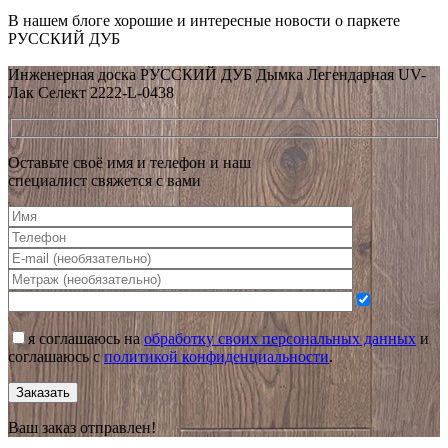
В нашем блоге хорошие и интересные новости о паркете
РУССКИЙ ДУБ
Посмотреть все новости
Инженерная доска РУССКИЙ ДУБ Дымка Легендарная UV-
Лак Селект 2222-L-0438
Оставьте своё имя и телефон и наш
специалист свяжется с вами
я соглашаюсь на
обработку своих персональных данных
и
соглашаюсь с
политикой конфиденциальности
.
Заказать
Ваш заказ отправлен!