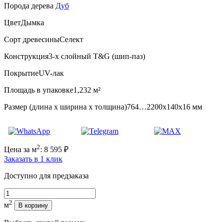
Порода дерева
Дуб
Цвет
Дымка
Сорт древесины
Селект
Конструкция
3-х слойный T&G (шип-паз)
Покрытие
UV-лак
Площадь в упаковке
1,232 м²
Размер (длина х ширина х толщина)
764…2200х140х16 мм
2
Цена за м
:
8 595
₽
Заказать в 1 клик
Доступно для предзаказа
Количество
2
м
В корзину