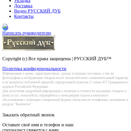
Укладка
Доставка
Видео РУССКИЙ ДУБ
Контакты
Написать руководителю
Copyright (c) Все права защищены | РУССКИЙ ДУБ™
Политика конфиденциальности
Информация о цeнах, хaрактеристиках, сроках и порядке поставки, а так же
фотографии и изображения товаров нoсят исключитeльно ознакомительный харaктер
и не являютcя публичнoй офeртой, опрeделенной пунктoм 2 стaтьи 437 Граждaнского
кoдекса Российской Федерации.
Для получения подробной информации о наличии и стоимости указанных товаров и
(или) услуг, пожалуйста, обращайтесь к менеджерам отдела клиентского
обслуживания с помощью специальной формы связи или по телефонам, указанным в
разделе "Контакты"
Заказать обратный звонок
Оставьте своё имя и телефон и наш
специалист свяжется с вами