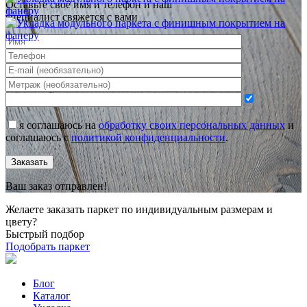
Оставьте своё имя и телефон и наш
специалист свяжется с вами
я соглашаюсь на
обработку своих персональных данных
и
соглашаюсь с
политикой конфиденциальности
.
Заказать
Ваш заказ отправлен!
Желаете заказать паркет по индивидуальным размерам и
цвету?
Быстрый подбор
Подобрать паркет
Блог
Каталог