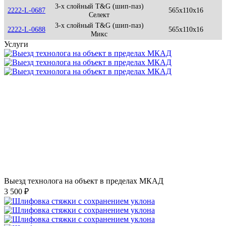
3-х слойный T&G (шип-паз)
2222-L-0687
565x110x16
Селект
3-х слойный T&G (шип-паз)
2222-L-0688
565x110x16
Микс
Услуги
Выезд технолога на объект в пределах МКАД
3 500 ₽