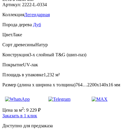
Артикул: 2222-L-0334
Коллекция
Легендарная
Порода дерева
Дуб
Цвет
Лаке
Сорт древесины
Натур
Конструкция
3-х слойный T&G (шип-паз)
Покрытие
UV-лак
Площадь в упаковке
1,232 м²
Размер (длина х ширина х толщина)
764…2200х140х16 мм
2
Цена за м
:
9 229
₽
Заказать в 1 клик
Доступно для предзаказа