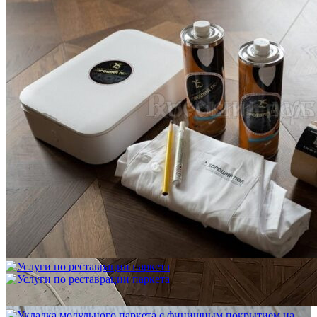
Услуги по реставрации паркета
1 500 ₽
Важные новости
В нашем блоге хорошие и интересные новости о паркете
РУССКИЙ ДУБ
Посмотреть все новости
Инженерная доска РУССКИЙ ДУБ Лаке Легендарная UV-Лак
Натур 2222-L-0334