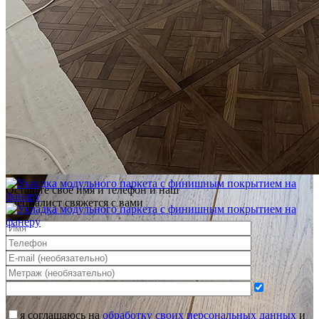
Услуги по реставрации паркета
1 500 ₽
Важные новости
В нашем блоге хорошие и интересные новости о паркете
РУССКИЙ ДУБ
Посмотреть все новости
Инженерная доска РУССКИЙ ДУБ Лен Легендарная UV-Лак
Селект 2222-L-0415
Оставьте своё имя и телефон и наш
специалист свяжется с вами
я соглашаюсь на
обработку своих персональных данных
и