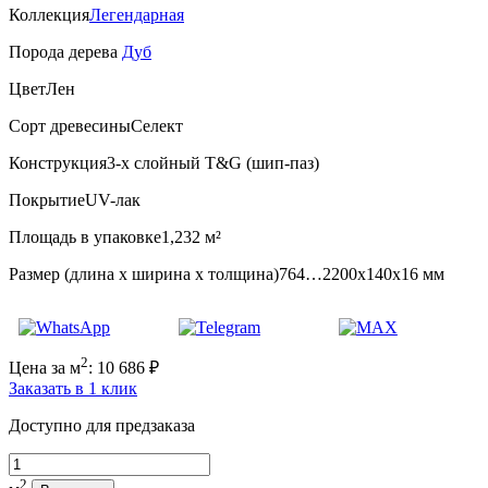
Коллекция
Легендарная
Порода дерева
Дуб
Цвет
Лен
Сорт древесины
Селект
Конструкция
3-х слойный T&G (шип-паз)
Покрытие
UV-лак
Площадь в упаковке
1,232 м²
Размер (длина х ширина х толщина)
764…2200х140х16 мм
2
Цена за м
:
10 686
₽
Заказать в 1 клик
Доступно для предзаказа
Количество
2