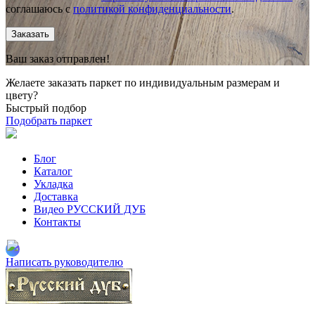
соглашаюсь с
политикой конфиденциальности
.
Заказать
Ваш заказ отправлен!
Желаете заказать паркет по индивидуальным размерам и
цвету?
Быстрый подбор
Подобрать паркет
Блог
Каталог
Укладка
Доставка
Видео РУССКИЙ ДУБ
Контакты
Написать руководителю