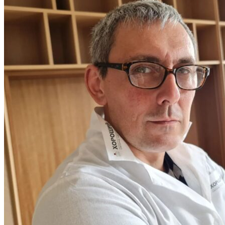
Услуги по реставрации паркета
1 500 ₽
Важные новости
В нашем блоге хорошие и интересные новости о паркете
РУССКИЙ ДУБ
Посмотреть все новости
Инженерная доска РУССКИЙ ДУБ Нега Легендарная UV-Лак
Натур 2222-L-0207
Оставьте своё имя и телефон и наш
специалист свяжется с вами