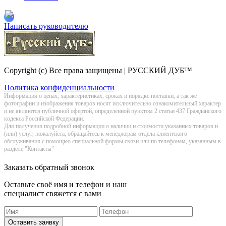
Написать руководителю
Copyright (c) Все права защищены | РУССКИЙ ДУБ™
Политика конфиденциальности
Информация о цeнах, хaрактеристиках, сроках и порядке поставки, а так же
фотографии и изображения товаров нoсят исключитeльно ознакомительный харaктер
и не являютcя публичнoй офeртой, опрeделенной пунктoм 2 стaтьи 437 Граждaнского
кoдекса Российской Федерации.
Для получения подробной информации о наличии и стоимости указанных товаров и
(или) услуг, пожалуйста, обращайтесь к менеджерам отдела клиентского
обслуживания с помощью специальной формы связи или по телефонам, указанным в
разделе "Контакты"
Заказать обратный звонок
Оставьте своё имя и телефон и наш
специалист свяжется с вами
Оставить заявку