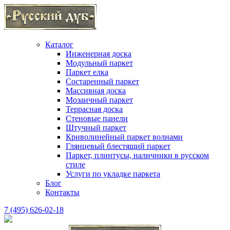
Каталог
Инженерная доска
Модульный паркет
Паркет елка
Состаренный паркет
Массивная доска
Мозаичный паркет
Террасная доска
Стеновые панели
Штучный паркет
Криволинейный паркет волнами
Глянцевый блестящий паркет
Паркет, плинтусы, наличники в русском
стиле
Услуги по укладке паркета
Блог
Контакты
7 (495) 626-02-18