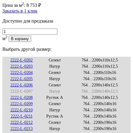
2
Цена за м
:
8 753
₽
Заказать в 1 клик
Доступно для предзаказа
Количество
2
м
В корзину
Выбрать другой размер:
2222-L-0202
Селект
764…2200x110x12,5
2222-L-0203
Натур
764…2200x110x12,5
2222-L-0204
Селект
764…2200x110x16
2222-L-0205
Натур
764…2200x110x16
2222-L-0206
Селект
764…2200x140x12,5
2222-L-0207
Натур
764…2200x140x12,5
2222-L-0208
Рустик А
764…2200x140x12,5
2222-L-0209
Селект
764…2200x140x16
2222-L-0210
Натур
764…2200x140x16
2222-L-0211
Рустик А
764…2200x140x16
2222-L-0212
Селект
764…2200x190x16
2222-L-0213
Натур
764…2200x190x16