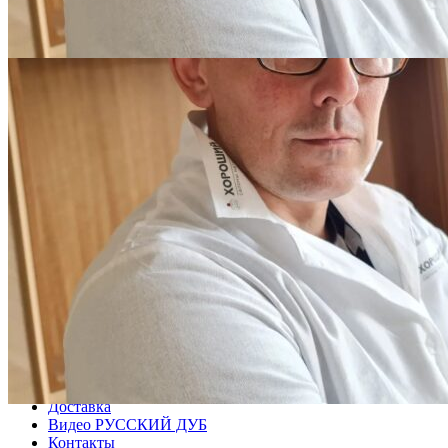
я соглашаюсь на
обработку своих персональных данных
и
соглашаюсь с
политикой конфиденциальности
.
Заказать
Ваш заказ отправлен!
Желаете заказать паркет по индивидуальным размерам и
цвету?
Быстрый подбор
Подобрать паркет
Блог
Каталог
Укладка
Доставка
Видео РУССКИЙ ДУБ
Контакты