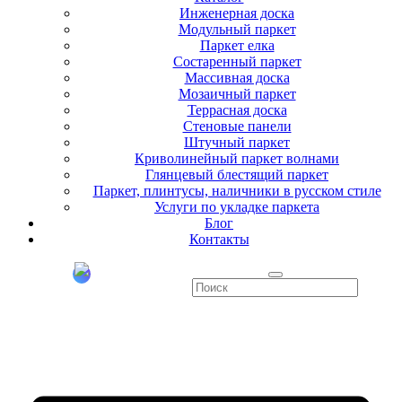
Инженерная доска
Модульный паркет
Паркет елка
Состаренный паркет
Массивная доска
Мозаичный паркет
Террасная доска
Стеновые панели
Штучный паркет
Криволинейный паркет волнами
Глянцевый блестящий паркет
Паркет, плинтусы, наличники в русском стиле
Услуги по укладке паркета
Блог
Контакты