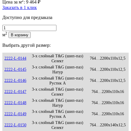
2
Цена за м
:
9 464
₽
Заказать в 1 клик
Доступно для предзаказа
Количество
2
м
В корзину
Выбрать другой размер:
3-х слойный T&G (шип-паз)
2222-L-0144
764…2200x110x12,5
Селект
3-х слойный T&G (шип-паз)
2222-L-0145
764…2200x110x12,5
Натур
3-х слойный T&G (шип-паз)
2222-L-0146
764…2200x110x12,5
Рустик А
3-х слойный T&G (шип-паз)
2222-L-0147
764…2200x110x16
Селект
3-х слойный T&G (шип-паз)
2222-L-0148
764…2200x110x16
Натур
3-х слойный T&G (шип-паз)
2222-L-0149
764…2200x110x16
Рустик А
3-х слойный T&G (шип-паз)
2222-L-0150
764…2200x140x12,5
Селект