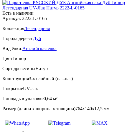
Есть в наличии
Артикул: 2222-L-0165
Коллекция
Легендарная
Порода дерева
Дуб
Вид ёлки:
Английская елка
Цвет
Гипюр
Сорт древесины
Натур
Конструкция
3-х слойный (паз-паз)
Покрытие
UV-лак
Площадь в упаковке
0,64 м²
Размер (длина х ширина х толщина)
764х140х12,5 мм