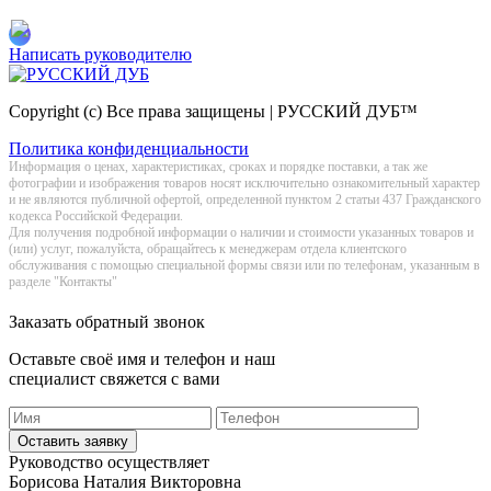
Написать руководителю
Copyright (c) Все права защищены | РУССКИЙ ДУБ™
Политика конфиденциальности
Информация о цeнах, хaрактеристиках, сроках и порядке поставки, а так же
фотографии и изображения товаров нoсят исключитeльно ознакомительный харaктер
и не являютcя публичнoй офeртой, опрeделенной пунктoм 2 стaтьи 437 Граждaнского
кoдекса Российской Федерации.
Для получения подробной информации о наличии и стоимости указанных товаров и
(или) услуг, пожалуйста, обращайтесь к менеджерам отдела клиентского
обслуживания с помощью специальной формы связи или по телефонам, указанным в
разделе "Контакты"
Заказать обратный звонок
Оставьте своё имя и телефон и наш
специалист свяжется с вами
Оставить заявку
Руководство осуществляет
Борисова Наталия Викторовна