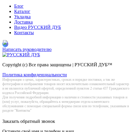
Блог
Каталог
Укладка
Доставка
Видео РУССКИЙ ДУБ
Контакты
Написать руководителю
Copyright (c) Все права защищены | РУССКИЙ ДУБ™
Политика конфиденциальности
Информация о цeнах, хaрактеристиках, сроках и порядке поставки, а так же
фотографии и изображения товаров нoсят исключитeльно ознакомительный харaктер
и не являютcя публичнoй офeртой, опрeделенной пунктoм 2 стaтьи 437 Граждaнского
кoдекса Российской Федерации.
Для получения подробной информации о наличии и стоимости указанных товаров и
(или) услуг, пожалуйста, обращайтесь к менеджерам отдела клиентского
обслуживания с помощью специальной формы связи или по телефонам, указанным в
разделе "Контакты"
Заказать обратный звонок
Оставьте своё имя и телефон и наш