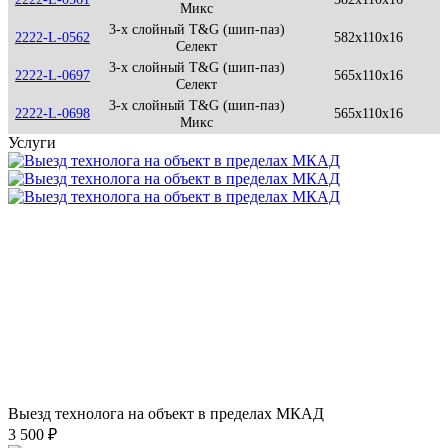
Микс
3-х слойный T&G (шип-паз)
2222-L-0562
582x110x16
Селект
3-х слойный T&G (шип-паз)
2222-L-0697
565x110x16
Селект
3-х слойный T&G (шип-паз)
2222-L-0698
565x110x16
Микс
Услуги
Выезд технолога на объект в пределах МКАД
3 500 ₽