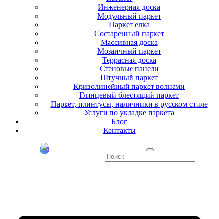
Инженерная доска
Модульный паркет
Паркет елка
Состаренный паркет
Массивная доска
Мозаичный паркет
Террасная доска
Стеновые панели
Штучный паркет
Криволинейный паркет волнами
Глянцевый блестящий паркет
Паркет, плинтусы, наличники в русском стиле
Услуги по укладке паркета
Блог
Контакты