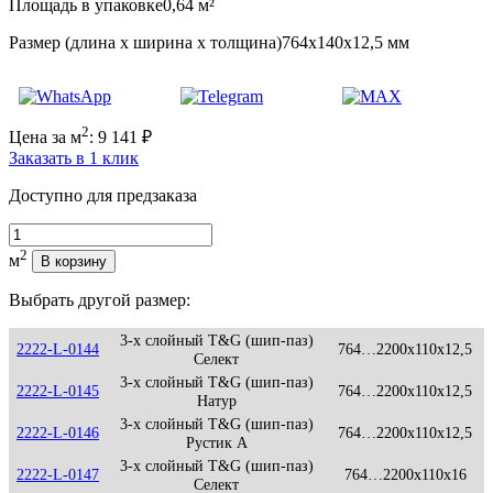
Площадь в упаковке
0,64 м²
Размер (длина х ширина х толщина)
764х140х12,5 мм
2
Цена за м
:
9 141
₽
Заказать в 1 клик
Доступно для предзаказа
Количество
2
м
В корзину
Выбрать другой размер:
3-х слойный T&G (шип-паз)
2222-L-0144
764…2200x110x12,5
Селект
3-х слойный T&G (шип-паз)
2222-L-0145
764…2200x110x12,5
Натур
3-х слойный T&G (шип-паз)
2222-L-0146
764…2200x110x12,5
Рустик А
3-х слойный T&G (шип-паз)
2222-L-0147
764…2200x110x16
Селект